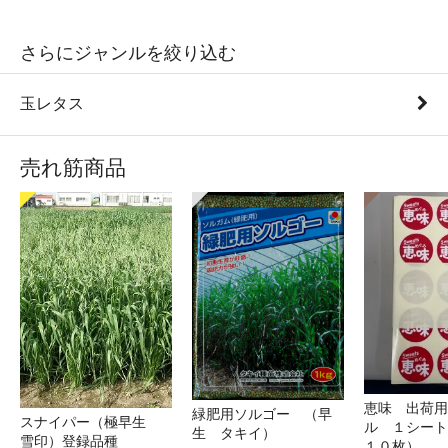
さらにジャンルを絞り込む
玉レタス
売れ筋商品
恵味 出荷用
緑肥用ソルゴー （早
スナイパー（極早生
ル １シート
生 タキイ）
雪印）登録品種
１０枚）