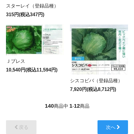
スターレイ（登録品種）
315円(税込347円)
Ｊブレス
10,540円(税込11,594円)
シスコビバ（登録品種）
7,920円(税込8,712円)
140
1
12
商品中
-
商品
戻る
次へ