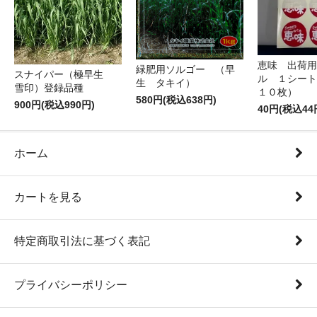
恵味 出荷用
緑肥用ソルゴー （早
スナイパー（極早生
ル １シート
生 タキイ）
雪印）登録品種
１０枚）
580円(税込638円)
900円(税込990円)
40円(税込44
ホーム
カートを見る
特定商取引法に基づく表記
プライバシーポリシー