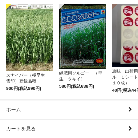
恵味 出荷用
緑肥用ソルゴー （早
スナイパー（極早生
ル １シート
生 タキイ）
雪印）登録品種
１０枚）
580円(税込638円)
900円(税込990円)
40円(税込44
ホーム
カートを見る