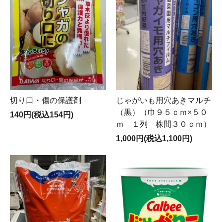
切り口・傷の保護剤
じゃがいも用穴あきマルチ
（黒）（巾９５ｃｍ×５０
140円(税込154円)
ｍ １列 株間３０ｃｍ）
1,000円(税込1,100円)