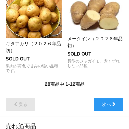
メークイン（２０２６年品
キタアカリ（２０２６年品
切）
切）
SOLD OUT
SOLD OUT
長型のジャガイモ。煮くずれ
しない品種
果肉が黄色で甘みの強い品種
です。
28
1
12
商品中
-
商品
戻る
次へ
売れ筋商品