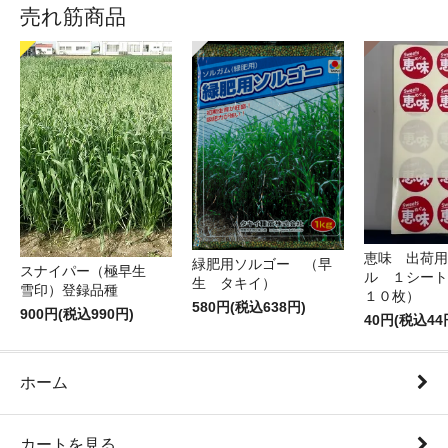
売れ筋商品
恵味 出荷用
緑肥用ソルゴー （早
スナイパー（極早生
ル １シート
生 タキイ）
雪印）登録品種
１０枚）
580円(税込638円)
900円(税込990円)
40円(税込44
ホーム
カートを見る