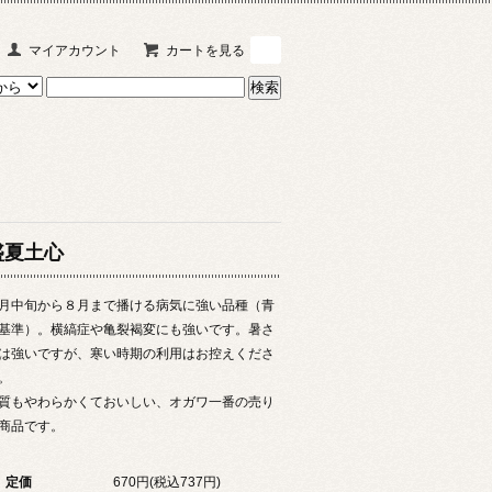
マイアカウント
カートを見る
0
盛夏土心
月中旬から８月まで播ける病気に強い品種（青
基準）。横縞症や亀裂褐変にも強いです。暑さ
は強いですが、寒い時期の利用はお控えくださ
。
質もやわらかくておいしい、オガワ一番の売り
商品です。
定価
670円(税込737円)