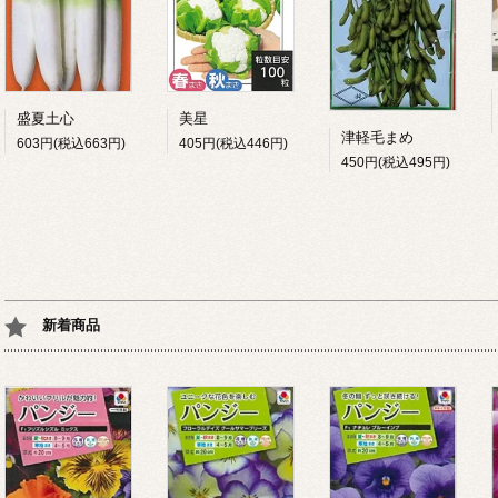
盛夏土心
美星
津軽毛まめ
603円(税込663円)
405円(税込446円)
450円(税込495円)
新着商品