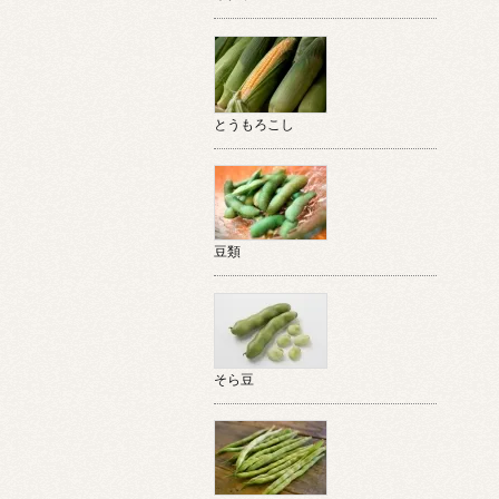
とうもろこし
豆類
そら豆