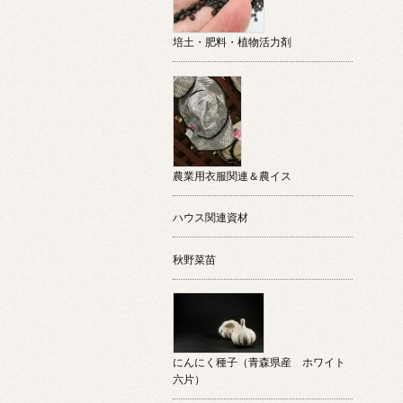
培土・肥料・植物活力剤
農業用衣服関連＆農イス
ハウス関連資材
秋野菜苗
にんにく種子（青森県産 ホワイト
六片）