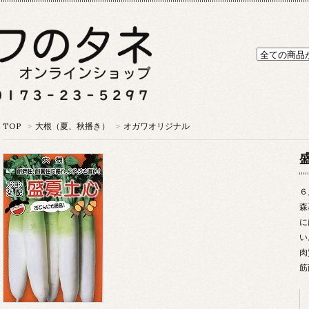
TOP
>
大根（夏、秋播き）
>
オガワオリジナル
６
森
に
い
肉
筋