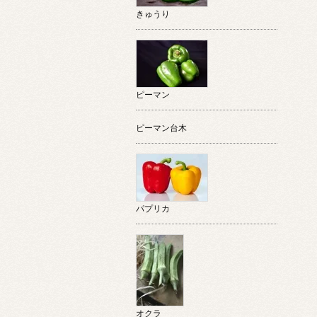
きゅうり
ピーマン
ピーマン台木
パプリカ
オクラ