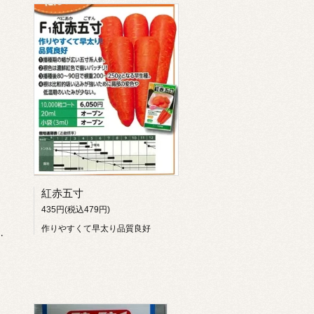
紅赤五寸
435円(税込479円)
作りやすくて早太り品質良好
２６年品切）