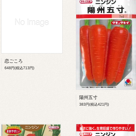
恋ごころ
648円(税込713円)
陽州五寸
383円(税込421円)