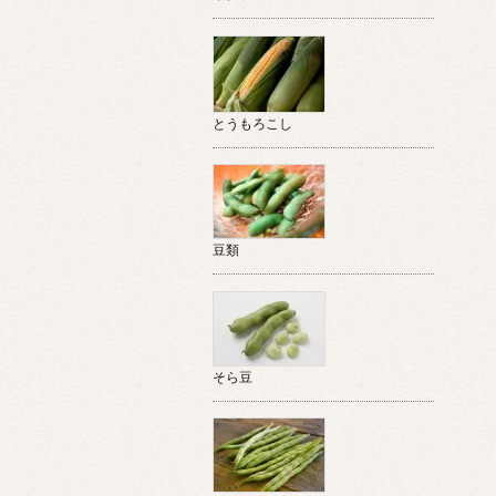
とうもろこし
豆類
そら豆