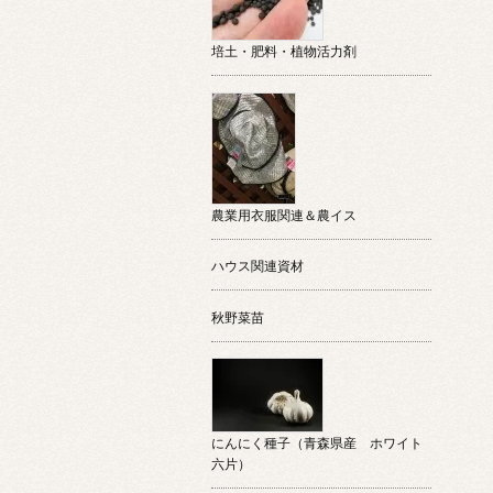
培土・肥料・植物活力剤
農業用衣服関連＆農イス
ハウス関連資材
秋野菜苗
にんにく種子（青森県産 ホワイト
六片）