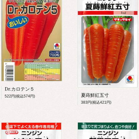
Dr.カロテン５
夏蒔鮮紅五寸
522円(税込574円)
383円(税込421円)