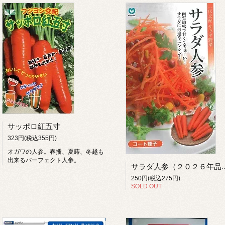
サッポロ紅五寸
323円(税込355円)
オガワの人参。春播、夏蒔、冬越も
出来るパーフェクト人参。
サラダ人参（２０
250円(税込275円)
SOLD OUT