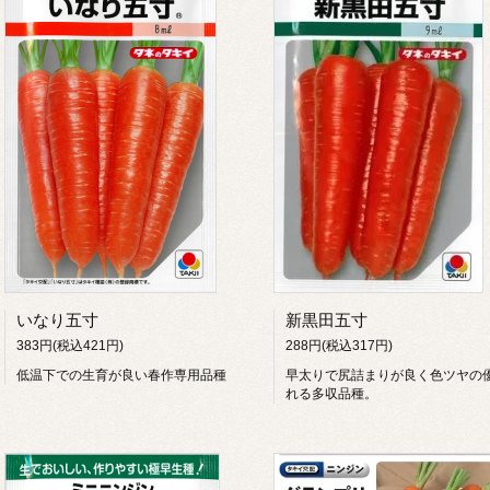
いなり五寸
新黒田五寸
383円(税込421円)
288円(税込317円)
低温下での生育が良い春作専用品種
早太りで尻詰まりが良く色ツヤの
れる多収品種。