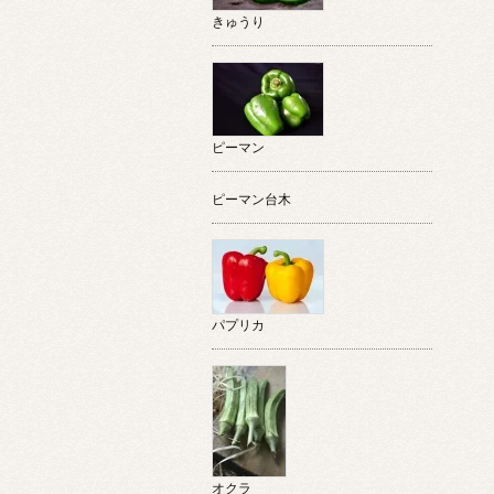
きゅうり
ピーマン
ピーマン台木
パプリカ
オクラ