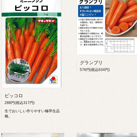
グランプリ
576円(税込634円)
ピッコロ
288円(税込317円)
生でおいしい作りやすい極早生品
種。