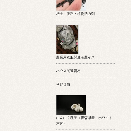
培土・肥料・植物活力剤
農業用衣服関連＆農イス
ハウス関連資材
秋野菜苗
にんにく種子（青森県産 ホワイト
六片）