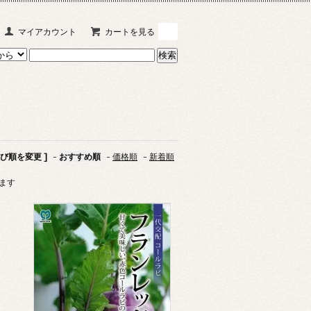
マイアカウント
カートを見る
0
並び順を変更 ]
-
おすすめ順
-
価格順
-
新着順
います