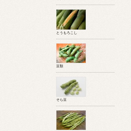
とうもろこし
豆類
そら豆