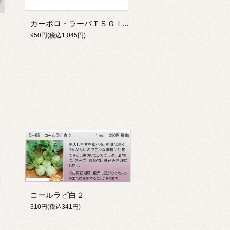
カーボロ・ラーパＴＳＧＩ－１６５７（緑）
950円(税込1,045円)
コールラビ白２
310円(税込341円)