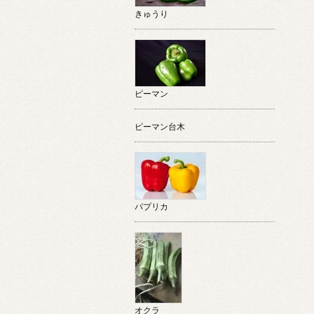
きゅうり
ピーマン
ピーマン台木
パプリカ
オクラ