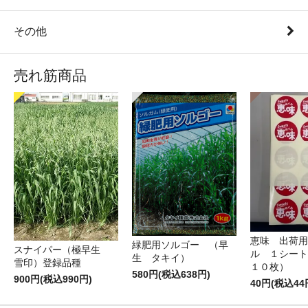
その他
売れ筋商品
恵味 出荷用
緑肥用ソルゴー （早
スナイパー（極早生
ル １シート
生 タキイ）
雪印）登録品種
１０枚）
580円(税込638円)
900円(税込990円)
40円(税込44