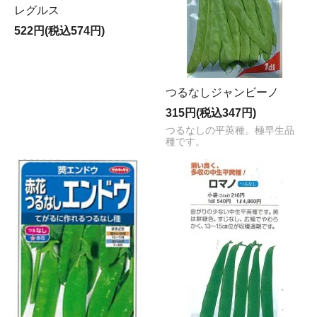
レグルス
522円(税込574円)
つるなしジャンビーノ
315円(税込347円)
つるなしの平莢種。極早生品
種です。