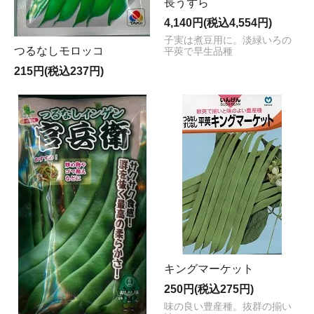
長うずら
4,140円(税込4,554円)
子実は煮豆用に。淡緑いろの
つるなしモロッコ
平莢で早生品種
215円(税込237円)
キングマーケット
250円(税込275円)
味の良い豊産種。抜群の揃い