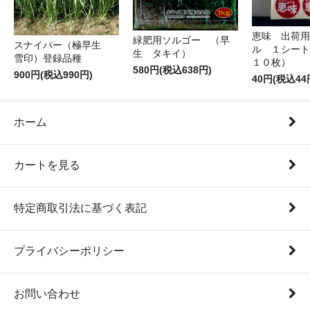
恵味 出荷用
緑肥用ソルゴー （早
スナイパー（極早生
ル １シート
生 タキイ）
雪印）登録品種
１０枚）
580円(税込638円)
900円(税込990円)
40円(税込44
ホーム
カートを見る
特定商取引法に基づく表記
プライバシーポリシー
お問い合わせ