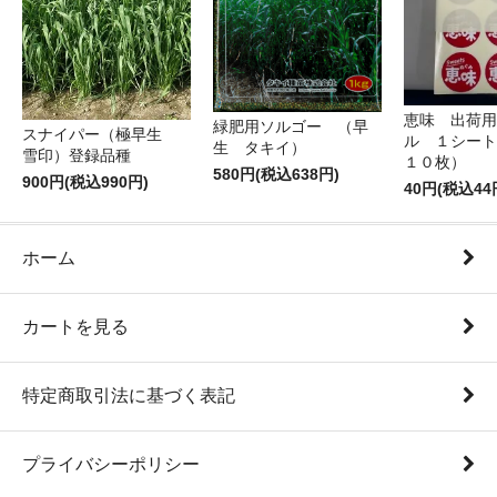
恵味 出荷用
緑肥用ソルゴー （早
スナイパー（極早生
ル １シート
生 タキイ）
雪印）登録品種
１０枚）
580円(税込638円)
900円(税込990円)
40円(税込44
ホーム
カートを見る
特定商取引法に基づく表記
プライバシーポリシー