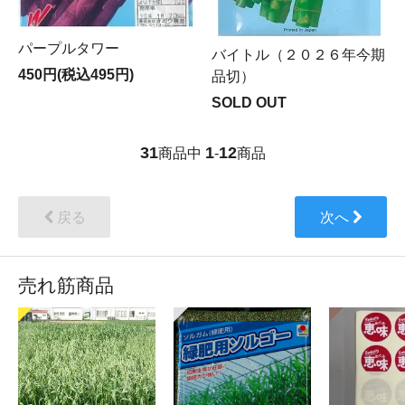
パープルタワー
バイトル（２０２６年今期
450円(税込495円)
品切）
SOLD OUT
31
1
12
商品中
-
商品
戻る
次へ
売れ筋商品