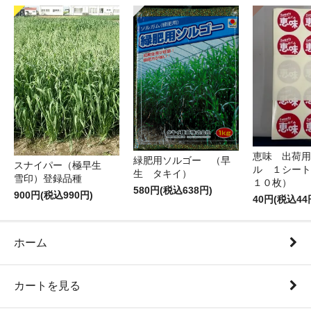
恵味 出荷用
緑肥用ソルゴー （早
スナイパー（極早生
ル １シート
生 タキイ）
雪印）登録品種
１０枚）
580円(税込638円)
900円(税込990円)
40円(税込44
ホーム
カートを見る