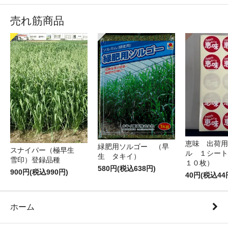
売れ筋商品
恵味 出荷用
緑肥用ソルゴー （早
スナイパー（極早生
ル １シート
生 タキイ）
雪印）登録品種
１０枚）
580円(税込638円)
900円(税込990円)
40円(税込44
ホーム