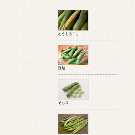
とうもろこし
豆類
そら豆