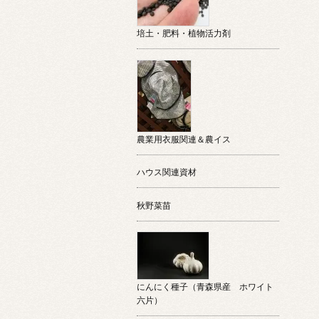
培土・肥料・植物活力剤
農業用衣服関連＆農イス
ハウス関連資材
秋野菜苗
にんにく種子（青森県産 ホワイト
六片）