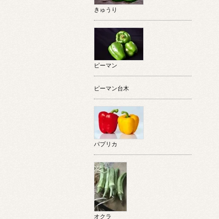
きゅうり
ピーマン
ピーマン台木
パプリカ
オクラ