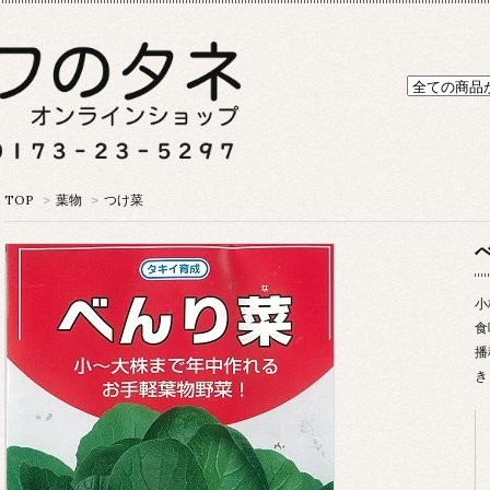
TOP
>
葉物
>
つけ菜
小
食
播
き