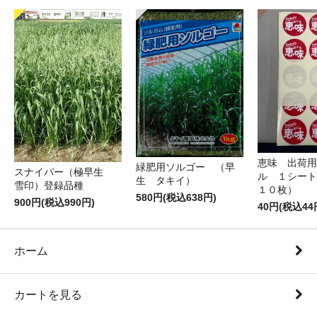
恵味 出荷用
緑肥用ソルゴー （早
スナイパー（極早生
ル １シート
生 タキイ）
雪印）登録品種
１０枚）
580円(税込638円)
900円(税込990円)
40円(税込44
ホーム
カートを見る