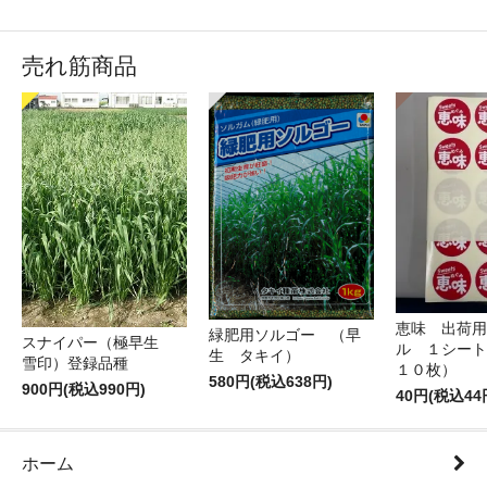
売れ筋商品
恵味 出荷用
緑肥用ソルゴー （早
スナイパー（極早生
ル １シート
生 タキイ）
雪印）登録品種
１０枚）
580円(税込638円)
900円(税込990円)
40円(税込44
ホーム