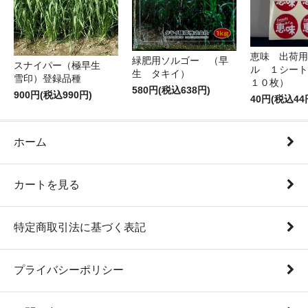
恵味 出荷用
緑肥用ソルゴー （早
スナイパー（極早生
ル １シート
生 タキイ）
雪印）登録品種
１０枚）
580円(税込638円)
900円(税込990円)
40円(税込44
ホーム
カートを見る
特定商取引法に基づく表記
プライバシーポリシー