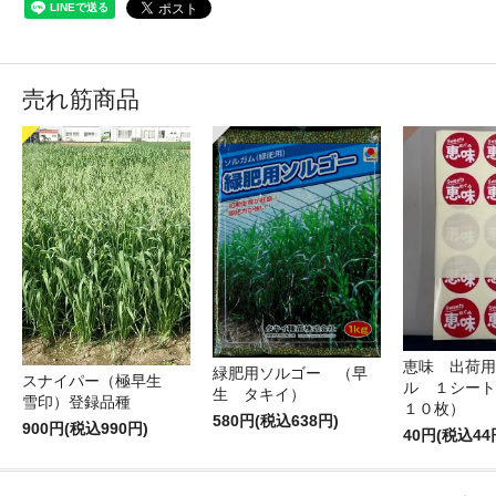
売れ筋商品
恵味 出荷用
緑肥用ソルゴー （早
スナイパー（極早生
ル １シート
生 タキイ）
雪印）登録品種
１０枚）
580円(税込638円)
900円(税込990円)
40円(税込44