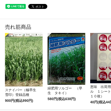
売れ筋商品
恵味 出荷用
緑肥用ソルゴー （早
スナイパー（極早生
ル １シート
生 タキイ）
雪印）登録品種
１０枚）
580円(税込638円)
900円(税込990円)
40円(税込44