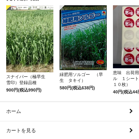
恵味 出荷用
緑肥用ソルゴー （早
スナイパー（極早生
ル １シート
生 タキイ）
雪印）登録品種
１０枚）
580円(税込638円)
900円(税込990円)
40円(税込44
ホーム
カートを見る