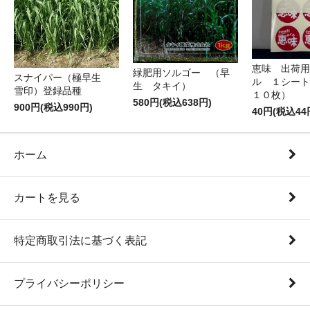
恵味 出荷用
緑肥用ソルゴー （早
スナイパー（極早生
ル １シート
生 タキイ）
雪印）登録品種
１０枚）
580円(税込638円)
900円(税込990円)
40円(税込44
ホーム
カートを見る
特定商取引法に基づく表記
プライバシーポリシー