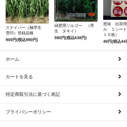
恵味 出荷用
緑肥用ソルゴー （早
スナイパー（極早生
ル １シート
生 タキイ）
雪印）登録品種
１０枚）
580円(税込638円)
900円(税込990円)
40円(税込44
ホーム
カートを見る
特定商取引法に基づく表記
プライバシーポリシー