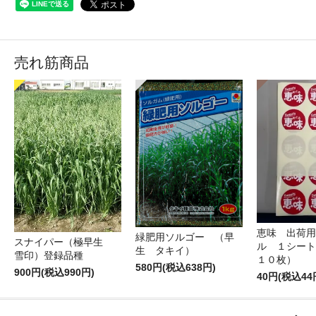
売れ筋商品
恵味 出荷用
緑肥用ソルゴー （早
スナイパー（極早生
ル １シート
生 タキイ）
雪印）登録品種
１０枚）
580円(税込638円)
900円(税込990円)
40円(税込44