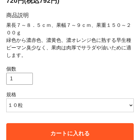
720円(税込792円)
商品説明
果長７～８．５ｃｍ、果幅７～９ｃｍ、果重１５０～２
００ｇ
緑色から濃赤色、濃黄色、濃オレンジ色に熟する早生種
ピーマン臭少なく、果肉は肉厚でサラダや油いために適
します。
個数
規格
カートに入れる