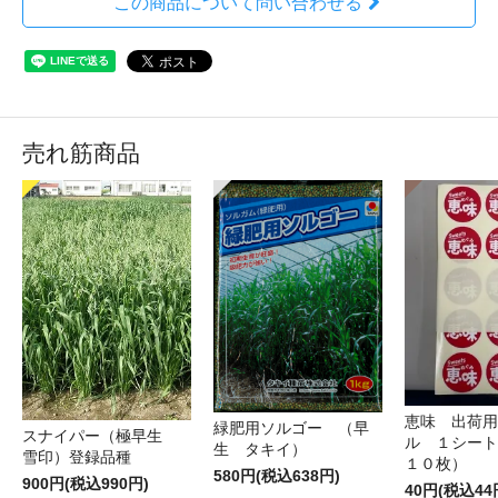
この商品について問い合わせる
売れ筋商品
恵味 出荷用
緑肥用ソルゴー （早
スナイパー（極早生
ル １シート
生 タキイ）
雪印）登録品種
１０枚）
580円(税込638円)
900円(税込990円)
40円(税込44