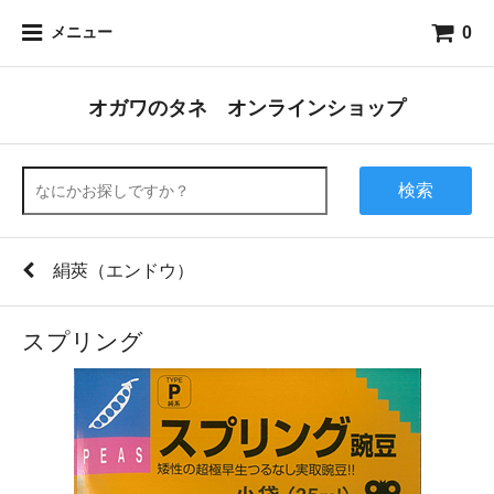
0
メニュー
オガワのタネ オンラインショップ
検索
絹莢（エンドウ）
スプリング