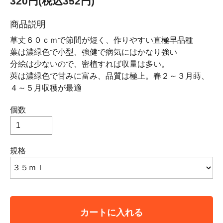
320円(税込352円)
商品説明
草丈６０ｃｍで節間が短く、作りやすい直極早品種
葉は濃緑色で小型、強健で病気にはかなり強い
分絵は少ないので、密植すれば収量は多い。
莢は濃緑色で甘みに富み、品質は極上。春２～３月蒔、
４～５月収穫が最適
個数
規格
カートに入れる