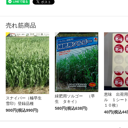
売れ筋商品
恵味 出荷用
緑肥用ソルゴー （早
スナイパー（極早生
ル １シート
生 タキイ）
雪印）登録品種
１０枚）
580円(税込638円)
900円(税込990円)
40円(税込44