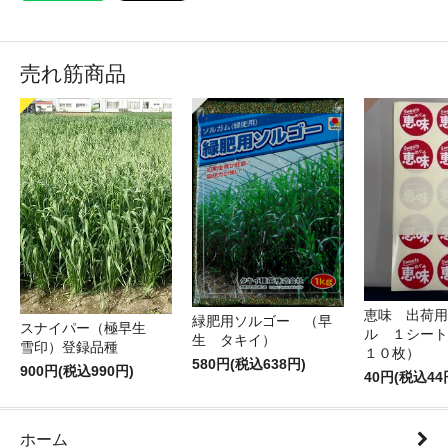
売れ筋商品
恵味 出荷用
緑肥用ソルゴー （早
スナイパー（極早生
ル １シート
生 タキイ）
雪印）登録品種
１０枚）
580円(税込638円)
900円(税込990円)
40円(税込44
ホーム