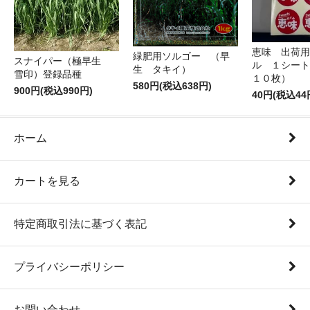
恵味 出荷用
緑肥用ソルゴー （早
スナイパー（極早生
ル １シート
生 タキイ）
雪印）登録品種
１０枚）
580円(税込638円)
900円(税込990円)
40円(税込44
ホーム
カートを見る
特定商取引法に基づく表記
プライバシーポリシー
お問い合わせ