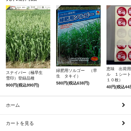
恵味 出荷用
緑肥用ソルゴー （早
スナイパー（極早生
ル １シート
生 タキイ）
雪印）登録品種
１０枚）
580円(税込638円)
900円(税込990円)
40円(税込44
ホーム
カートを見る