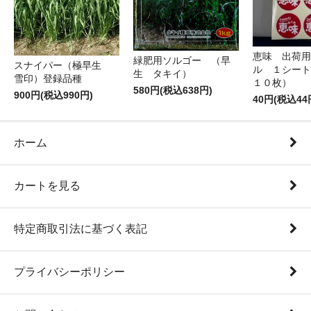
恵味 出荷用
緑肥用ソルゴー （早
スナイパー（極早生
ル １シート
生 タキイ）
雪印）登録品種
１０枚）
580円(税込638円)
900円(税込990円)
40円(税込44
ホーム
カートを見る
特定商取引法に基づく表記
プライバシーポリシー