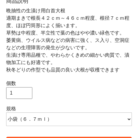
商品説明
晩抽性の生漬け用白首大根
適期まきで根長４２ｃｍ～４６ｃｍ程度、根径７ｃｍ程
度、ほぼ円筒形によく揃います。
草勢は中程度、半立性で葉の色はやや濃い緑色です。
萎黄病、ウイルス病などの病害に強く、ス入り、空洞症
などの生理障害の発生が少ないです。
生漬け専用品種で、やわらかくきめの細かい肉質で、漬
物加工にも好適です。
秋冬どりの作型でも品質の良い大根が収穫できます
個数
規格