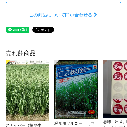
この商品について問い合わせる
売れ筋商品
恵味 出荷用
緑肥用ソルゴー （早
スナイパー（極早生