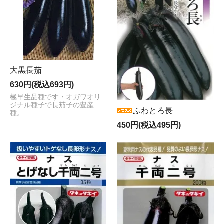
大黒長茄
630円(税込693円)
極早生品種です・オガワオリ
ジナル種子で長茄子の豊産
ふわとろ長
種。
450円(税込495円)