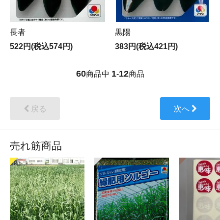
長者
黒陽
522円(税込574円)
383円(税込421円)
60
1
12
商品中
-
商品
戻る
次へ
売れ筋商品