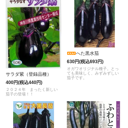
へた黒水茄
630円(税込693円)
オガワオリジナル種子。とっ
ても美味しく、みずみずしい
サラダ紫（登録品種）
茄子です。
400円(税込440円)
２０２４年 まったく新しい
茄子の登場！！