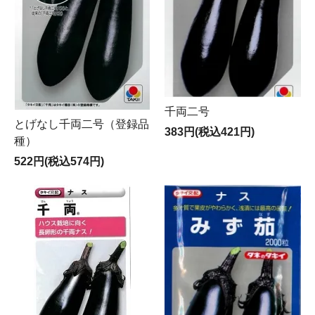
千両二号
とげなし千両二号（登録品
383円(税込421円)
種）
522円(税込574円)