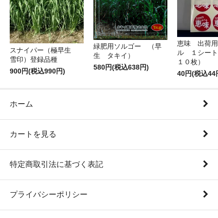
恵味 出荷用
緑肥用ソルゴー （早
スナイパー（極早生
ル １シート
生 タキイ）
雪印）登録品種
１０枚）
580円(税込638円)
900円(税込990円)
40円(税込44
ホーム
カートを見る
特定商取引法に基づく表記
プライバシーポリシー