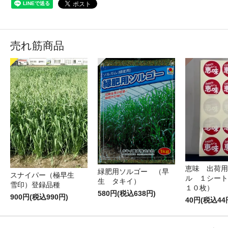
売れ筋商品
恵味 出荷用
緑肥用ソルゴー （早
スナイパー（極早生
ル １シート
生 タキイ）
雪印）登録品種
１０枚）
580円(税込638円)
900円(税込990円)
40円(税込44