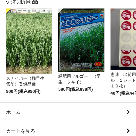
売れ筋商品
恵味 出荷用
緑肥用ソルゴー （早
スナイパー（極早生
ル １シート
生 タキイ）
雪印）登録品種
１０枚）
580円(税込638円)
900円(税込990円)
40円(税込44
ホーム
カートを見る